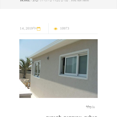
You Are Here:
פנלים מבודדים לקירות
/
בלוג
/
HOME
10973
יולי
2019
14
In
כללי