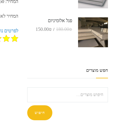
המחיר
: 550
המחיר לא כ
פנל אלומיניום
המחיר
המחיר
150.00
₪
180.00
₪
לפרטים נו
המקורי
הנוכחי
היה:
הוא:
150.00₪.
180.00₪.
חפש מוצרים
חיפוש