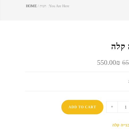
You Are Here:
חנות
/
HOME
 קלה
המחיר
המחיר
550.00
₪
65
המקורי
הנוכחי
היה:
הוא:
550.00₪.
650.00₪.
ADD TO CART
נייה קלה