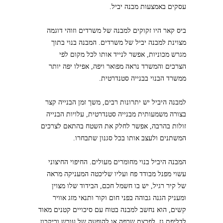
עסקים באמצעות מבנה יביל
.
ביס קאר היו זקוקים למבנה של משרדים וזוהי דוגמה
מצוינת למבנה יביל של משרדים
.
המבנה בנוי בתוך
מגרש מכוניות
,
אפשר לנייד אותו לכל מקום לפי
הצרכים והמשרד נראה מפואר ויפה
,
אפילו יפה יותר
ממשרד הבנוי בבנייה סטנדרטית
.
למבנה היביל יש יתרונות רבים
,
משך זמן הבנייה קצר
בצורה משמעותית מבנייה סטנדרטית
,
עלויות הבנייה
זולות בהרבה
,
אפשר לחלק את השטח בהתאם לצרכים
המשתנים ולעצב אותו בכל סגנון שתבחרו
.
המבנה היביל בנוי מחומרים מעולים
.
החיפוי החיצוני
עשוי מפנל מבודד פח ועליו שליכטה המעניקה מראה
של קיר רגיל
,
יש בו חשמל חכם
,
הבידוד שלו מצוין
ומעניק הגנה גבוהה בפני חום וקור ותנאי מזג אוויר
קשים
,
הוא נחשב למבנה בטוח עם סיכויים קטנים מאוד
לדליפת גז
,
לפרצת שרפה או להופעה של עובש וריקבון