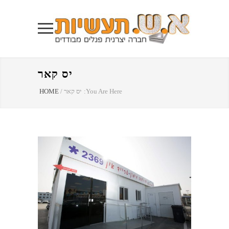
יס קאר
You Are Here:
יס קאר
/
HOME