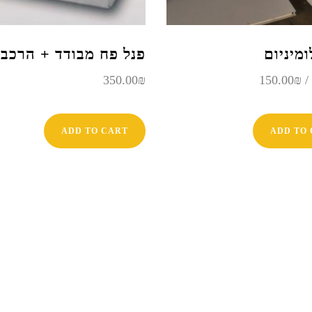
מיניום
פנל פח מבודד + הרכב
מחיר
המחיר
350.00
₪
150.00
₪
מקורי
הנוכחי
יה:
הוא:
150.00₪.
180.00₪
ADD TO CART
ADD TO